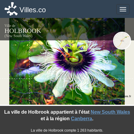
Villes.co
Villes.co
Toggle
Toggle
naviga
naviga
Ville de
HOLBROOK
(New South Wales)
©photo-libre.fr
La ville de Holbrook appartient à l'état
New South Wales
et à la région
Canberra
.
La ville de Holbrook compte 1 263 habitants.