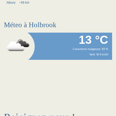
Albury
~49 km
Méteo à Holbrook
13 °C
Couverture nuageuse: 83 %
Vent: W 9 km/h