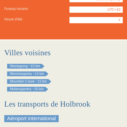
Fuseau horaire :
UTC+10
Heure d'été :
Y
Villes voisines
Wantagong
~10 km
Woomargama
~13 km
Mountain Creek
~15 km
Mullengandra
~20 km
Les transports de Holbrook
Aéroport international