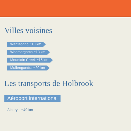
Villes voisines
Wantagong
~10 km
Woomargama
~13 km
Mountain Creek
~15 km
Mullengandra
~20 km
Les transports de Holbrook
Aéroport international
Albury
~49 km