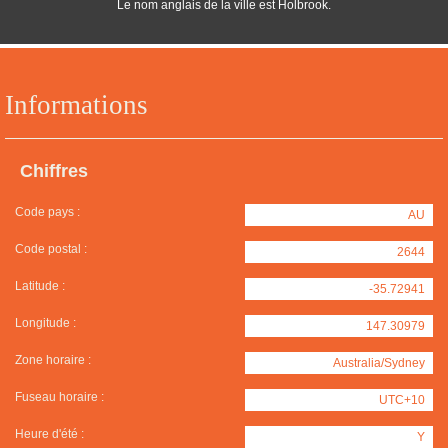
Le nom anglais de la ville est Holbrook.
Informations
Chiffres
Code pays :
AU
Code postal :
2644
Latitude :
-35.72941
Longitude :
147.30979
Zone horaire :
Australia/Sydney
Fuseau horaire :
UTC+10
Heure d'été :
Y