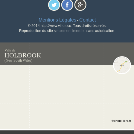
Mentions Légales
Contact
-
© 2014 http://www.villes.co. Tous droits réservés.
Reproduction du site strictement interdite sans autorisation.
Ville de
HOLBROOK
(New South Wales)
©photo-libre.fr