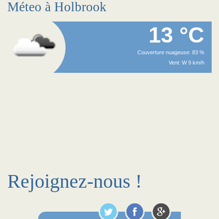
Méteo à Holbrook
13 °C
Couverture nuageuse: 83 %
Vent: W 9 km/h
Rejoignez-nous !