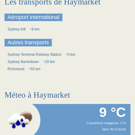
Les transports de Haymarket
Aéroport international
Sydney Intl
~8 km
Autres transports
Sydney Terminal Railway Station
~0 km
Sydney Bankstown
~20 km
Richmond
~50 km
Méteo à Haymarket
9 °C
Couverture nuageuse: 2 %
Vent: W 13 km/h