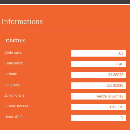
Informations
Chiffres
Code pays :
AU
Code postal :
1240
Latitude :
-33.88078
Longitude :
151.20280
Zone horaire :
Australia/Sydney
Fuseau horaire :
UTC+10
Heure d'été :
Y