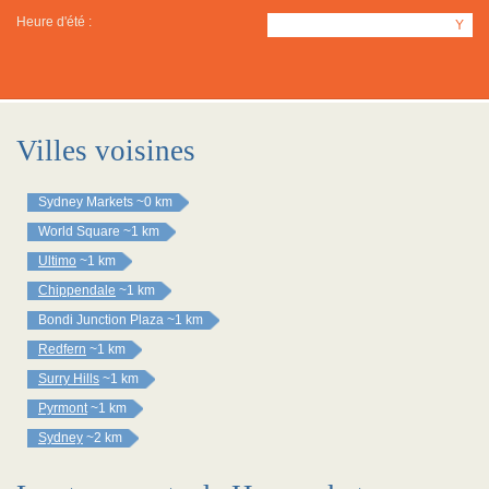
Heure d'été :
Y
Villes voisines
Sydney Markets
~0 km
World Square
~1 km
Ultimo
~1 km
Chippendale
~1 km
Bondi Junction Plaza
~1 km
Redfern
~1 km
Surry Hills
~1 km
Pyrmont
~1 km
Sydney
~2 km