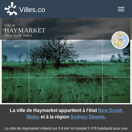
Villes.co
Villes.co
Toggle
Toggle
naviga
naviga
Ville de
HAYMARKET
(New South Wales)
©photo-libre.fr
La ville de Haymarket appartient à l'état
New South
Wales
et à la région
Sydney Streets
.
La ville de Haymarket s'étend sur 0,4 km² et compte 5 376 habitants pour une