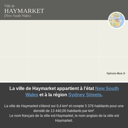
Ville de
HAYMARKET
(New South Wales)
©photo-libre.fr
La ville de Haymarket appartient à l'état
New South
Wales
et à la région
Sydney Streets
.
La ville de Haymarket s'étend sur 0,4 km² et compte 5 376 habitants pour une
densité de 13 440,00 habitants par km².
Le nom français de la ville est Haymarket, le nom anglais de la ville est
Haymarket.