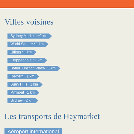
Villes voisines
Sydney Markets
~0 km
World Square
~1 km
Ultimo
~1 km
Chippendale
~1 km
Bondi Junction Plaza
~1 km
Redfern
~1 km
Surry Hills
~1 km
Pyrmont
~1 km
Sydney
~2 km
Les transports de Haymarket
Aéroport international