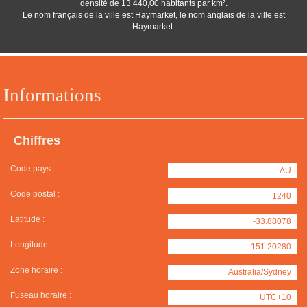
densité de 13 440,00 habitants par km².
Le nom français de la ville est Haymarket, le nom anglais de la ville est
Haymarket.
Informations
Chiffres
Code pays :
AU
Code postal :
1240
Latitude :
-33.88078
Longitude :
151.20280
Zone horaire :
Australia/Sydney
Fuseau horaire :
UTC+10