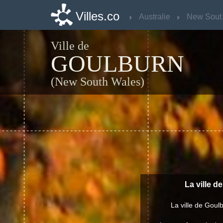
Villes.co
Villes.co
Australie
Australie
Ne
Ne
Ville de
GOULBURN
(New South Wales)
La ville d
La ville de Goul