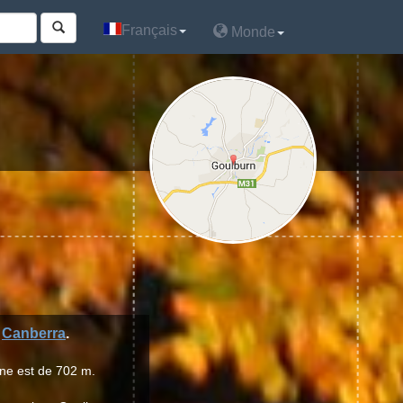
Français
Français
Monde
Monde
n
Canberra
.
nne est de 702 m.