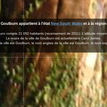
e Goulburn appartient à l'état
New South Wales
et à la régio
burn compte 21 092 habitants (recensement de 2011). L'altitude moye
Le maire de la ville de Goulburn est actuellement Carol James.
a ville est Goulburn, le nom anglais de la ville est Goulburn, le nom e