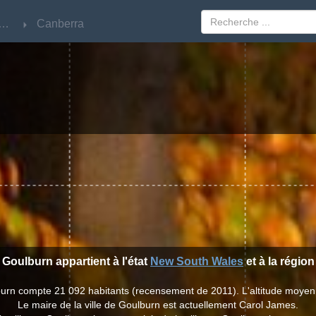
w South Wales
w South Wales
Canberra
Canberra
e Goulburn appartient à l'état
New South Wales
et à la régio
burn compte 21 092 habitants (recensement de 2011). L'altitude moye
Le maire de la ville de Goulburn est actuellement Carol James.