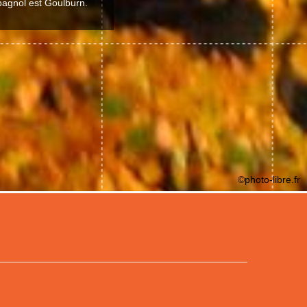
spagnol est Goulburn.
©photo-libre.fr