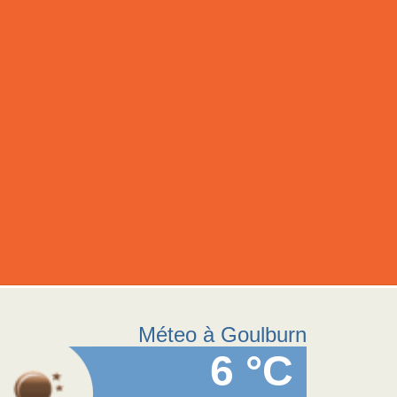
Méteo à Goulburn
6 °C