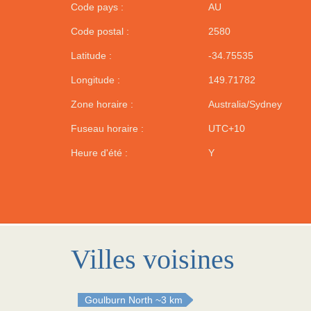
Code pays :
AU
Code postal :
2580
Latitude :
-34.75535
Longitude :
149.71782
Zone horaire :
Australia/Sydney
Fuseau horaire :
UTC+10
Heure d'été :
Y
Villes voisines
Goulburn North
~3 km