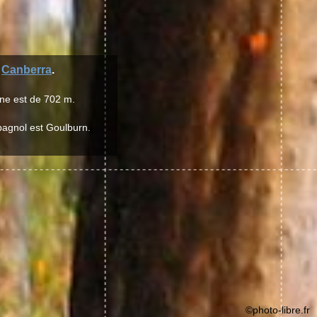
n
Canberra
.
nne est de 702 m.
spagnol est Goulburn.
©photo-libre.fr