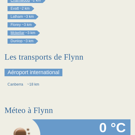
Charnwood
~2 km
Evatt
~2 km
Latham
~3 km
Florey
~3 km
Mckellar
~3 km
Dunlop
~3 km
Les transports de Flynn
Aéroport international
Canberra
~18 km
Méteo à Flynn
0 °C