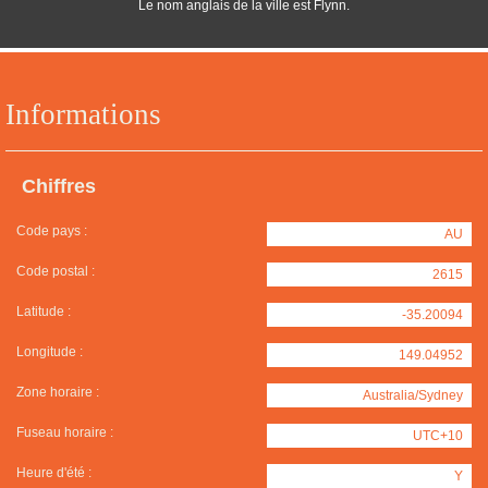
Le nom anglais de la ville est Flynn.
Informations
Chiffres
Code pays :
AU
Code postal :
2615
Latitude :
-35.20094
Longitude :
149.04952
Zone horaire :
Australia/Sydney
Fuseau horaire :
UTC+10
Heure d'été :
Y