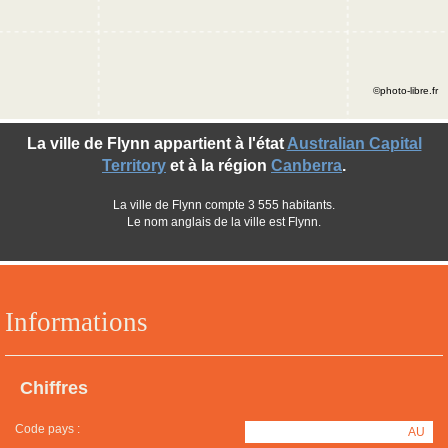
©photo-libre.fr
La ville de Flynn appartient à l'état
Australian Capital
Territory
et à la région
Canberra
.
La ville de Flynn compte 3 555 habitants.
Le nom anglais de la ville est Flynn.
Informations
Chiffres
Code pays :
AU