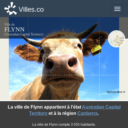
Villes.co
Villes.co
Toggle
Toggle
naviga
naviga
Ville de
FLYNN
(Australian Capital Territory)
©photo-libre.fr
La ville de Flynn appartient à l'état
Australian Capital
Territory
et à la région
Canberra
.
La ville de Flynn compte 3 555 habitants.