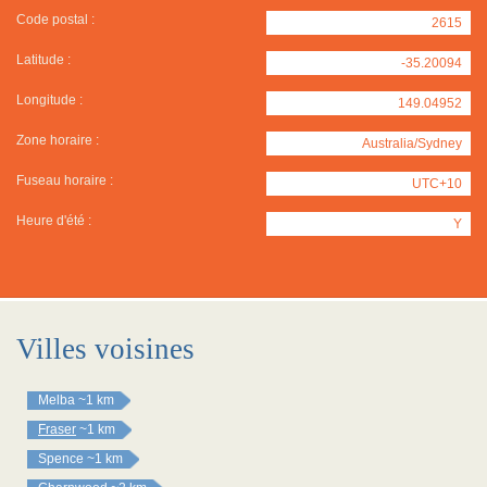
Code postal :
2615
Latitude :
-35.20094
Longitude :
149.04952
Zone horaire :
Australia/Sydney
Fuseau horaire :
UTC+10
Heure d'été :
Y
Villes voisines
Melba
~1 km
Fraser
~1 km
Spence
~1 km