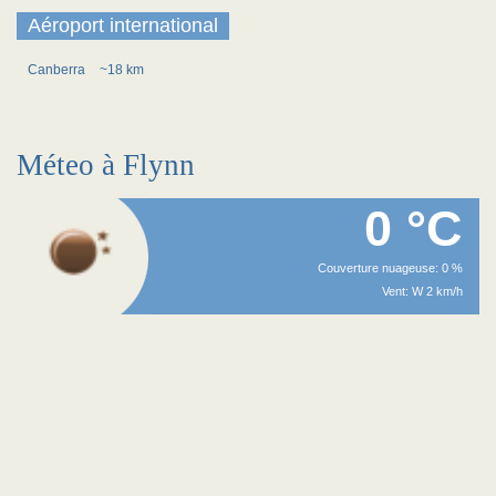
Aéroport international
Canberra
~18 km
Méteo à Flynn
0 °C
Couverture nuageuse: 0 %
Vent: W 2 km/h