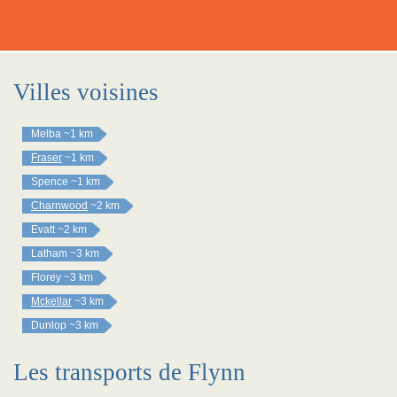
Villes voisines
Melba
~1 km
Fraser
~1 km
Spence
~1 km
Charnwood
~2 km
Evatt
~2 km
Latham
~3 km
Florey
~3 km
Mckellar
~3 km
Dunlop
~3 km
Les transports de Flynn