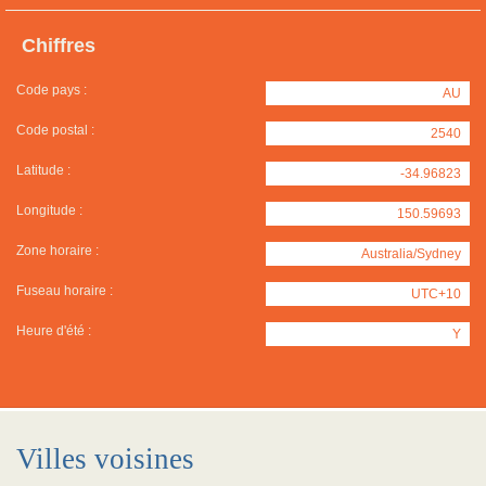
Chiffres
Code pays :
AU
Code postal :
2540
Latitude :
-34.96823
Longitude :
150.59693
Zone horaire :
Australia/Sydney
Fuseau horaire :
UTC+10
Heure d'été :
Y
Villes voisines