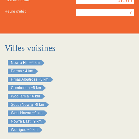
Fuseau horaire :
UTC+10
Heure d'été :
Y
Villes voisines
Nowra Hill
~4 km
Parma
~4 km
Hmas Albatross
~5 km
Comberton
~5 km
Woollamia
~6 km
South Nowra
~8 km
West Nowra
~9 km
Nowra East
~9 km
Worrigee
~9 km