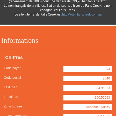
(recensement de 2000) pour une densité de 393,20 habitants par km².
Le nom français de la ville est Station de sports d'hiver de Falls Creek, le nom
espagnol est Falls Creek.
Le site Internet de Falls Creek est
http://www.fallscreek.com.au
Informations
Chiffres
Code pays :
AU
Code postal :
2540
Latitude :
-34.96823
Longitude :
150.59693
Zone horaire :
Australia/Sydney