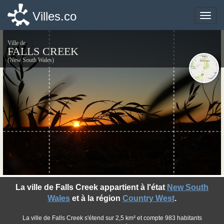
Villes.co
Villes.co
Toggle
Toggle
naviga
naviga
Ville de
FALLS CREEK
(New South Wales)
©photo-libre.fr
La ville de Falls Creek appartient à l'état
New South
Wales
et à la région
Country West
.
La ville de Falls Creek s'étend sur 2,5 km² et compte 983 habitants