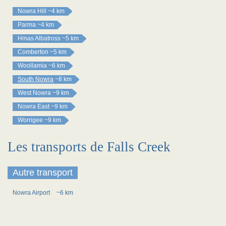
Nowra Hill
~4 km
Parma
~4 km
Hmas Albatross
~5 km
Comberton
~5 km
Woollamia
~6 km
South Nowra
~8 km
West Nowra
~9 km
Nowra East
~9 km
Worrigee
~9 km
Les transports de Falls Creek
Autre transport
Nowra Airport
~6 km