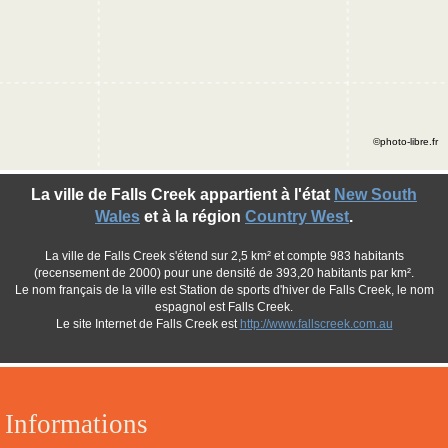
©photo-libre.fr
La ville de Falls Creek appartient à l'état
New South
Wales
et à la région
Country West
.
La ville de Falls Creek s'étend sur 2,5 km² et compte 983 habitants
(recensement de 2000) pour une densité de 393,20 habitants par km².
Le nom français de la ville est Station de sports d'hiver de Falls Creek, le nom
espagnol est Falls Creek.
Le site Internet de Falls Creek est
http://www.fallscreek.com.au
Informations