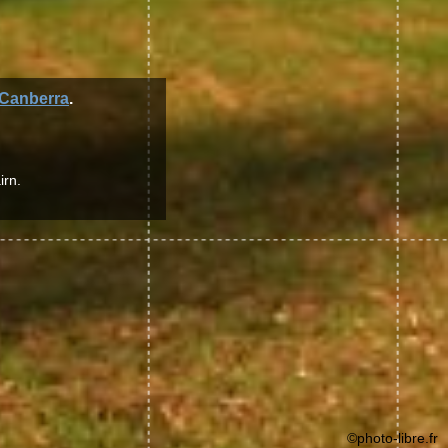
Canberra
.
irn.
©photo-libre.fr