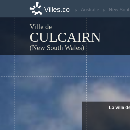
Villes.co
Villes.co
Australie
Australie
Ne
Ne
Ville de
CULCAIRN
(New South Wales)
La ville d