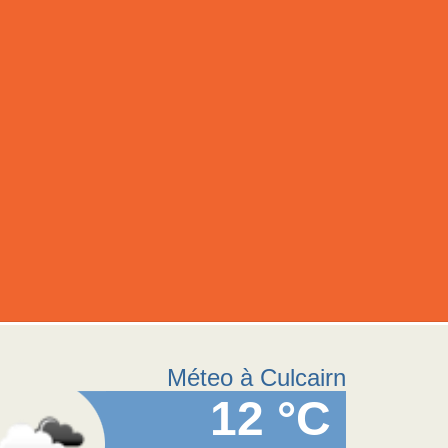
Méteo à Culcairn
12 °C