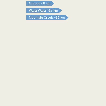
Morven
~8 km
Walla Walla
~17 km
Mountain Creek
~19 km