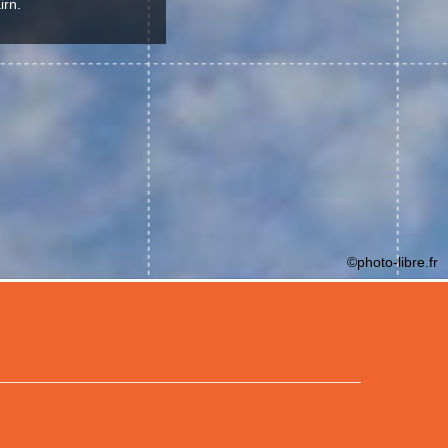
irn.
©photo-libre.fr