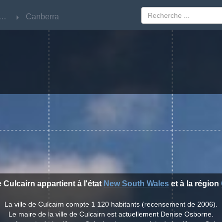
w South Wales
w South Wales
Canberra
Canberra
e Culcairn appartient à l'état
New South Wales
et à la région
La ville de Culcairn compte 1 120 habitants (recensement de 2006).
Le maire de la ville de Culcairn est actuellement Denise Osborne.