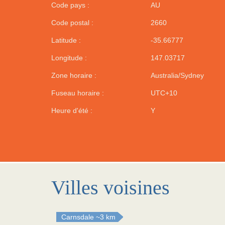
Code pays :
AU
Code postal :
2660
Latitude :
-35.66777
Longitude :
147.03717
Zone horaire :
Australia/Sydney
Fuseau horaire :
UTC+10
Heure d'été :
Y
Villes voisines
Carnsdale
~3 km