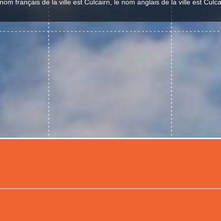
nom français de la ville est Culcairn, le nom anglais de la ville est Culca