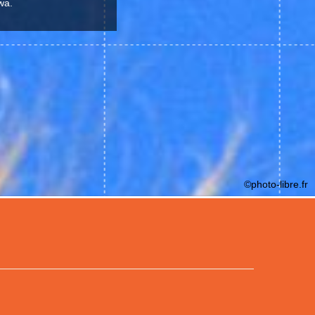
wa.
©photo-libre.fr