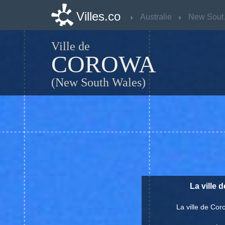
Villes.co
Villes.co
Australie
Australie
Ne
Ne
Ville de
COROWA
(New South Wales)
La ville 
La ville de Co