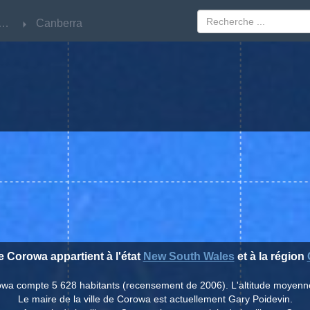
w South Wales
w South Wales
Canberra
Canberra
de Corowa appartient à l'état
New South Wales
et à la région
rowa compte 5 628 habitants (recensement de 2006). L'altitude moyenn
Le maire de la ville de Corowa est actuellement Gary Poidevin.