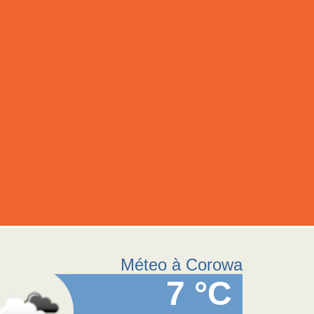
Méteo à Corowa
7 °C