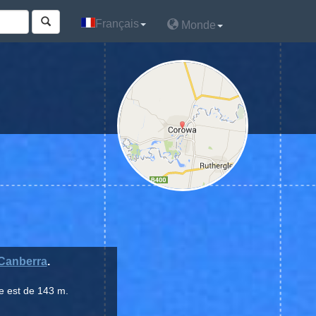
Français
Français
Monde
Monde
Canberra
.
e est de 143 m.