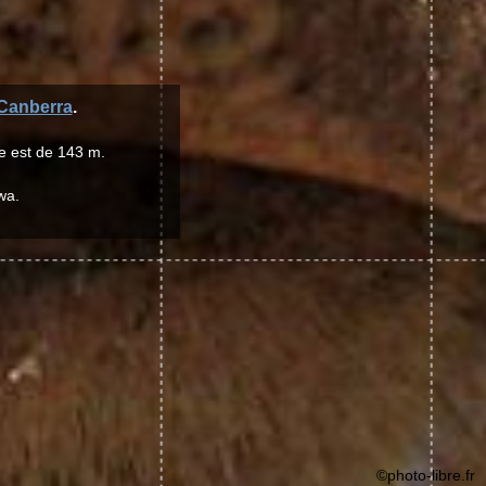
Canberra
.
e est de 143 m.
wa.
©photo-libre.fr