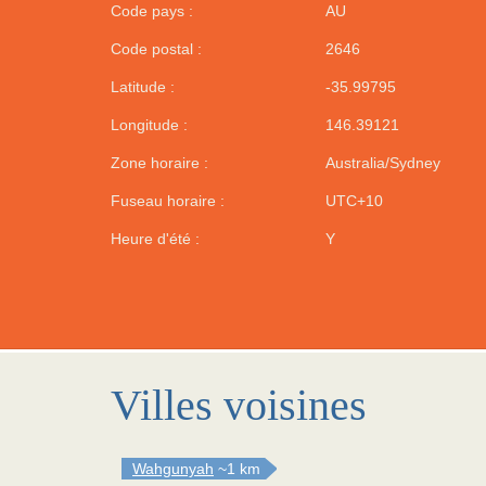
Code pays :
AU
Code postal :
2646
Latitude :
-35.99795
Longitude :
146.39121
Zone horaire :
Australia/Sydney
Fuseau horaire :
UTC+10
Heure d'été :
Y
Villes voisines
Wahgunyah
~1 km