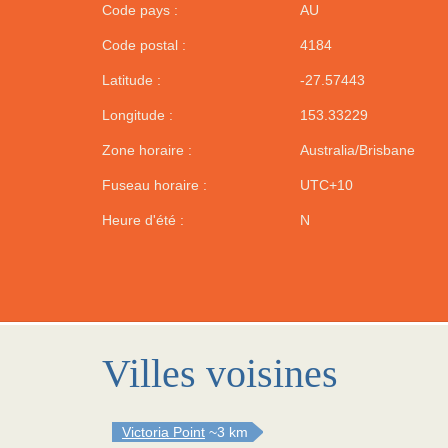
Code pays :
AU
Code postal :
4184
Latitude :
-27.57443
Longitude :
153.33229
Zone horaire :
Australia/Brisbane
Fuseau horaire :
UTC+10
Heure d'été :
N
Villes voisines
Victoria Point
~3 km