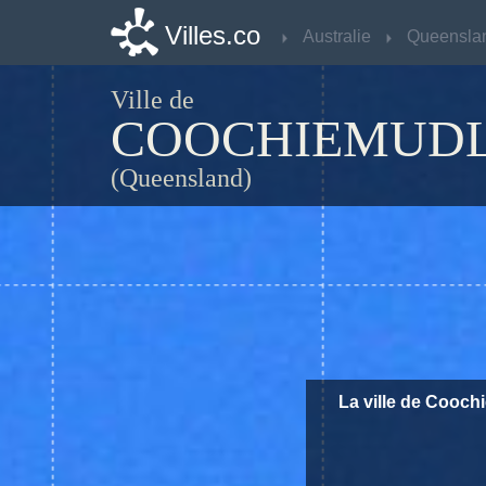
Villes.co
Villes.co
Australie
Australie
Queensla
Queensla
Ville de
COOCHIEMUDL
(Queensland)
La ville de Coochi