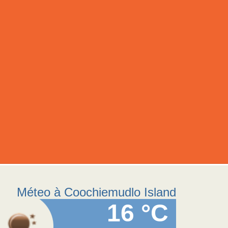
Méteo à Coochiemudlo Island
16 °C