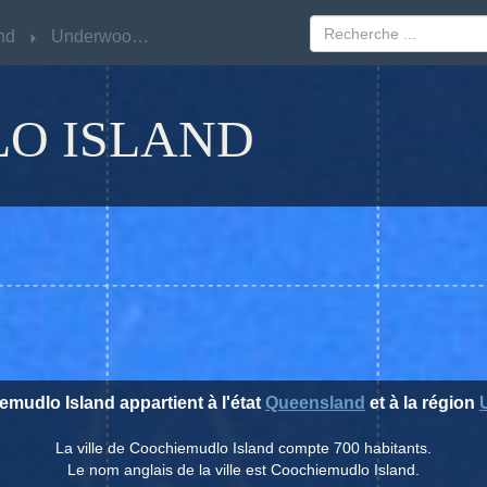
nd
nd
Underwood South
Underwood South
O ISLAND
emudlo Island appartient à l'état
Queensland
et à la région
La ville de Coochiemudlo Island compte 700 habitants.
Le nom anglais de la ville est Coochiemudlo Island.