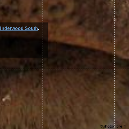
Underwood South
.
©photo-libre.fr