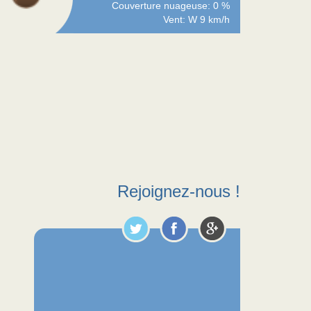
Couverture nuageuse: 0 %
Vent: W 9 km/h
Rejoignez-nous !