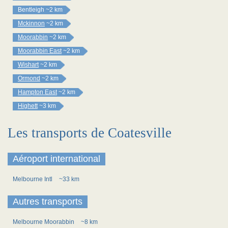
Bentleigh
~2 km
Mckinnon
~2 km
Moorabbin
~2 km
Moorabbin East
~2 km
Wishart
~2 km
Ormond
~2 km
Hampton East
~2 km
Highett
~3 km
Les transports de Coatesville
Aéroport international
Melbourne Intl
~33 km
Autres transports
Melbourne Moorabbin
~8 km