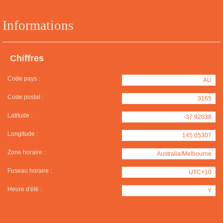
Informations
Chiffres
Code pays :
AU
Code postal :
3165
Latitude :
-37.92038
Longitude :
145.05307
Zone horaire :
Australia/Melbourne
Fuseau horaire :
UTC+10
Heure d'été :
Y