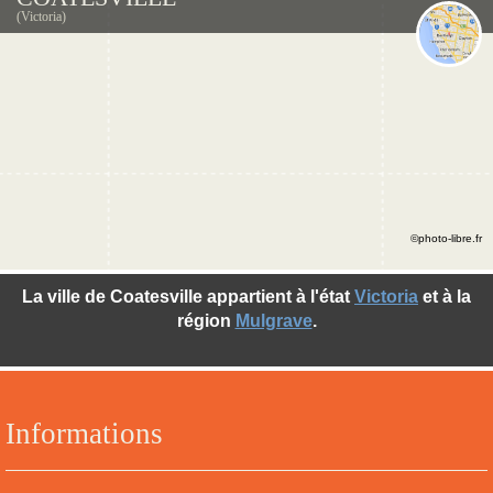
(Victoria)
©photo-libre.fr
La ville de Coatesville appartient à l'état
Victoria
et à la
région
Mulgrave
.
Informations