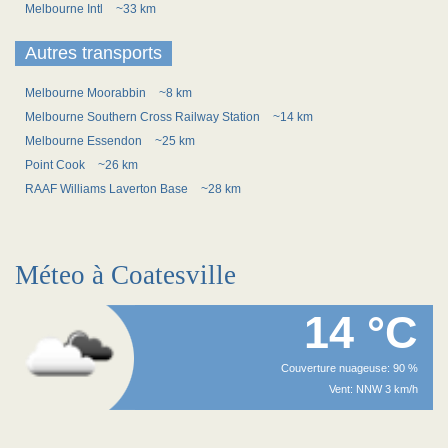
Melbourne Intl
~33 km
Autres transports
Melbourne Moorabbin
~8 km
Melbourne Southern Cross Railway Station
~14 km
Melbourne Essendon
~25 km
Point Cook
~26 km
RAAF Williams Laverton Base
~28 km
Méteo à Coatesville
14 °C
Couverture nuageuse: 90 %
Vent: NNW 3 km/h