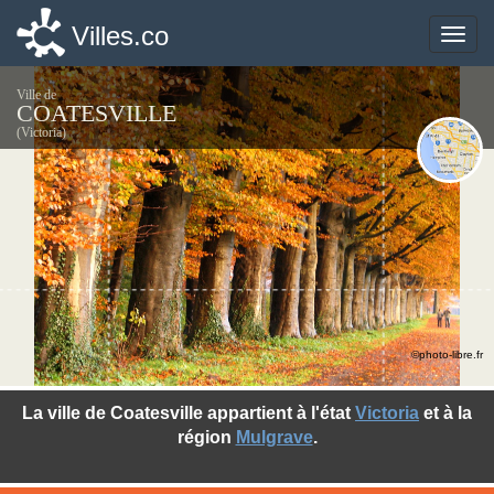
Villes.co
Villes.co
Toggle
Toggle
naviga
naviga
Ville de
COATESVILLE
(Victoria)
©photo-libre.fr
La ville de Coatesville appartient à l'état
Victoria
et à la
région
Mulgrave
.