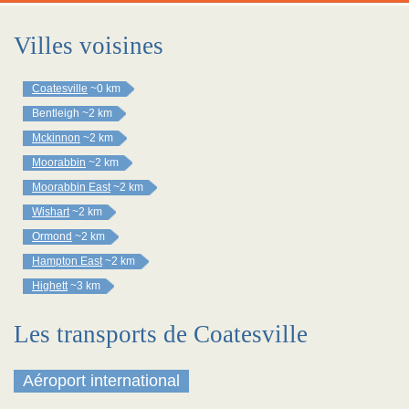
Villes voisines
Coatesville
~0 km
Bentleigh
~2 km
Mckinnon
~2 km
Moorabbin
~2 km
Moorabbin East
~2 km
Wishart
~2 km
Ormond
~2 km
Hampton East
~2 km
Highett
~3 km
Les transports de Coatesville
Aéroport international