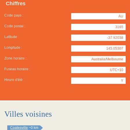
Chiffres
Code pays :
AU
Code postal :
3165
Latitude :
-37.92038
Longitude :
145.05307
Zone horaire :
Australia/Melbourne
Fuseau horaire :
UTC+10
Heure d'été :
Y
Villes voisines
Coatesville
~0 km