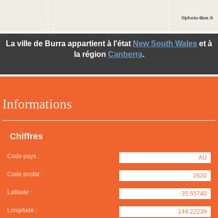
©photo-libre.fr
La ville de Burra appartient à l'état
New South Wales
et à
la région
Canberra
.
Informations
Chiffres
Code pays :
AU
Code postal :
2620
Latitude :
-35.55740
Longitude :
149.22239