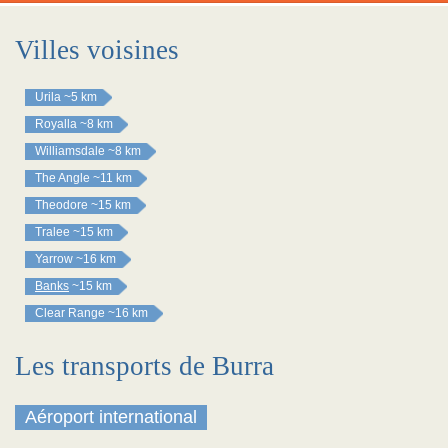
Villes voisines
Urila
~5 km
Royalla
~8 km
Williamsdale
~8 km
The Angle
~11 km
Theodore
~15 km
Tralee
~15 km
Yarrow
~16 km
Banks
~15 km
Clear Range
~16 km
Les transports de Burra
Aéroport international