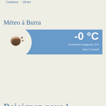
Canberra
~28 km
Méteo à Burra
-0 °C
Couverture nuageuse: 0 %
Vent: S 4 km/h