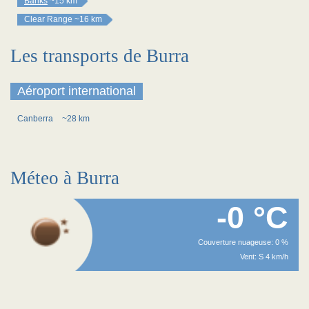
Banks
~15 km
Clear Range
~16 km
Les transports de Burra
Aéroport international
Canberra
~28 km
Méteo à Burra
-0 °C
Couverture nuageuse: 0 %
Vent: S 4 km/h