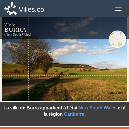
Villes.co
Villes.co
Toggle
Toggle
naviga
naviga
Ville de
BURRA
(New South Wales)
©photo-libre.fr
La ville de Burra appartient à l'état
New South Wales
et à
la région
Canberra
.