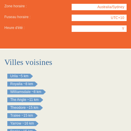
Zone horaire :
Australia/Sydney
Fuseau horaire :
UTC+10
Heure d'été :
Y
Villes voisines
Urila
~5 km
Royalla
~8 km
Williamsdale
~8 km
The Angle
~11 km
Theodore
~15 km
Tralee
~15 km
Yarrow
~16 km