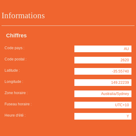
Informations
Chiffres
Code pays :
AU
Code postal :
2620
Latitude :
-35.55740
Longitude :
149.22239
Zone horaire :
Australia/Sydney
Fuseau horaire :
UTC+10
Heure d'été :
Y