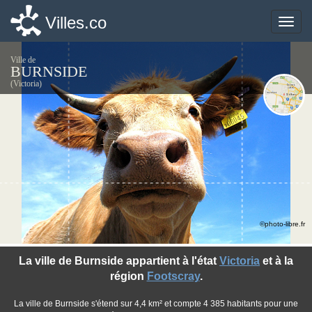
Villes.co
Villes.co
Toggle
Toggle
naviga
naviga
Ville de
BURNSIDE
(Victoria)
©photo-libre.fr
La ville de Burnside appartient à l'état
Victoria
et à la
région
Footscray
.
La ville de Burnside s'étend sur 4,4 km² et compte 4 385 habitants pour une