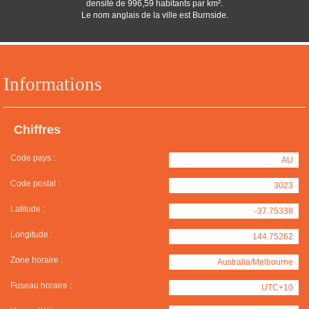
densité de 996,59 habitants par km².
Le nom anglais de la ville est Burnside.
Informations
Chiffres
Code pays :
AU
Code postal :
3023
Latitude :
-37.75338
Longitude :
144.75262
Zone horaire :
Australia/Melbourne
Fuseau horaire :
UTC+10