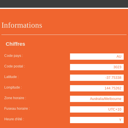
Informations
Chiffres
Code pays :
AU
Code postal :
3023
Latitude :
-37.75338
Longitude :
144.75262
Zone horaire :
Australia/Melbourne
Fuseau horaire :
UTC+10
Heure d'été :
Y