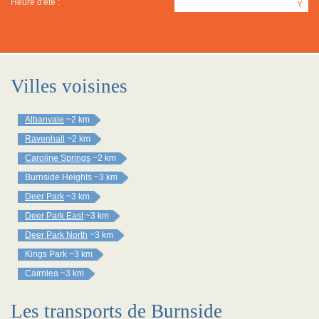
Heure d'été :
Y
Villes voisines
Albanvale
~2 km
Ravenhall
~2 km
Caroline Springs
~2 km
Burnside Heights
~3 km
Deer Park
~3 km
Deer Park East
~3 km
Deer Park North
~3 km
Kings Park
~3 km
Cairnlea
~3 km
Les transports de Burnside