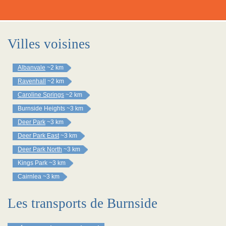
Villes voisines
Albanvale
~2 km
Ravenhall
~2 km
Caroline Springs
~2 km
Burnside Heights
~3 km
Deer Park
~3 km
Deer Park East
~3 km
Deer Park North
~3 km
Kings Park
~3 km
Cairnlea
~3 km
Les transports de Burnside