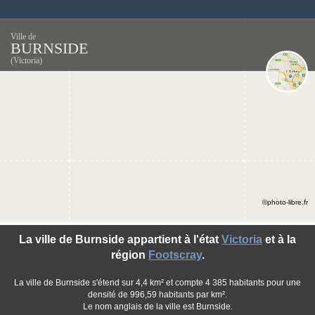
Ville de
BURNSIDE
(Victoria)
©photo-libre.fr
La ville de Burnside appartient à l'état
Victoria
et à la
région
Footscray
.
La ville de Burnside s'étend sur 4,4 km² et compte 4 385 habitants pour une
densité de 996,59 habitants par km².
Le nom anglais de la ville est Burnside.