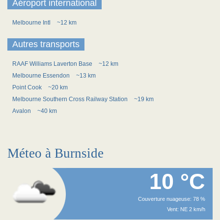
Aéroport international
Melbourne Intl
~12 km
Autres transports
RAAF Williams Laverton Base
~12 km
Melbourne Essendon
~13 km
Point Cook
~20 km
Melbourne Southern Cross Railway Station
~19 km
Avalon
~40 km
Méteo à Burnside
10 °C
Couverture nuageuse: 78 %
Vent: NE 2 km/h