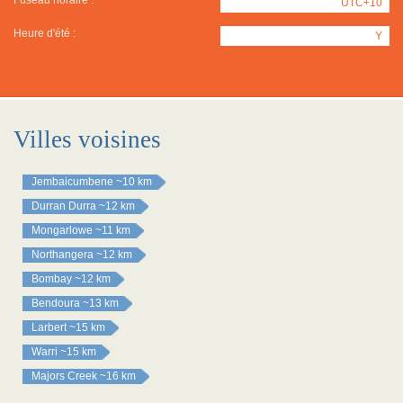
Fuseau horaire :
UTC+10
Heure d'été :
Y
Villes voisines
Jembaicumbene
~10 km
Durran Durra
~12 km
Mongarlowe
~11 km
Northangera
~12 km
Bombay
~12 km
Bendoura
~13 km
Larbert
~15 km
Warri
~15 km
Majors Creek
~16 km