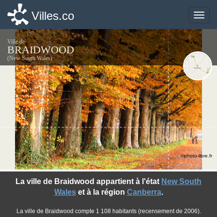
Villes.co
Villes.co
Toggle
Toggle
naviga
naviga
Ville de
BRAIDWOOD
(New South Wales)
©photo-libre.fr
La ville de Braidwood appartient à l'état
New South
Wales
et à la région
Canberra
.
La ville de Braidwood compte 1 108 habitants (recensement de 2006).