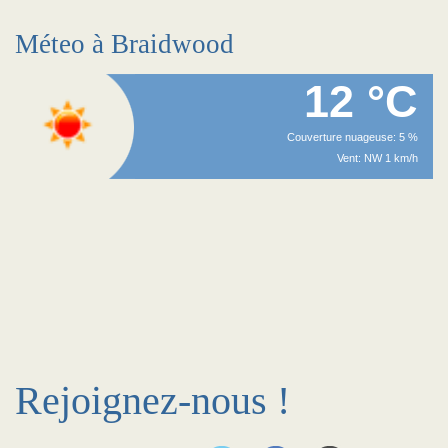
Méteo à Braidwood
12 °C
Couverture nuageuse: 5 %
Vent: NW 1 km/h
Rejoignez-nous !