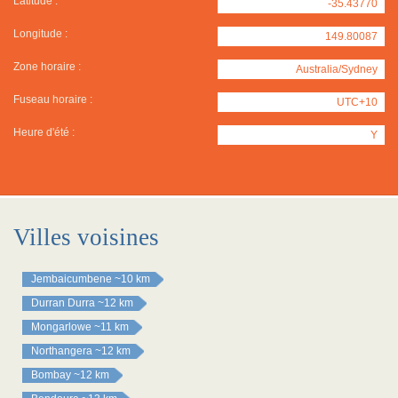
Latitude :
-35.43770
Longitude :
149.80087
Zone horaire :
Australia/Sydney
Fuseau horaire :
UTC+10
Heure d'été :
Y
Villes voisines
Jembaicumbene
~10 km
Durran Durra
~12 km
Mongarlowe
~11 km
Northangera
~12 km
Bombay
~12 km