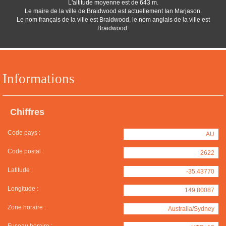
L'altitude moyenne est de 643 m.
Le maire de la ville de Braidwood est actuellement Ian Marjason.
Le nom français de la ville est Braidwood, le nom anglais de la ville est
Braidwood.
Informations
Chiffres
Code pays :
AU
Code postal :
2622
Latitude :
-35.43770
Longitude :
149.80087
Zone horaire :
Australia/Sydney