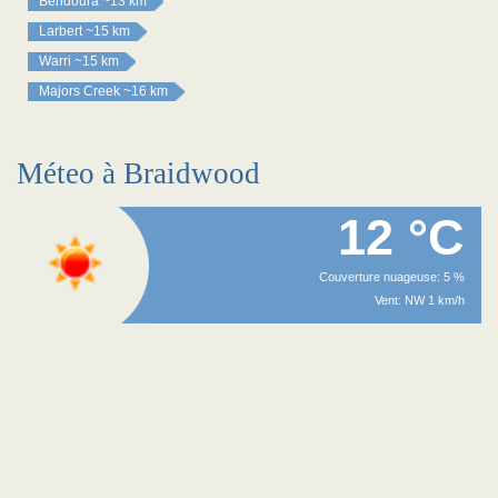
Bendoura
~13 km
Larbert
~15 km
Warri
~15 km
Majors Creek
~16 km
Méteo à Braidwood
12 °C
Couverture nuageuse: 5 %
Vent: NW 1 km/h