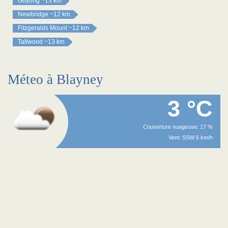
Guyong
~13 km
Newbridge
~12 km
Fitzgeralds Mount
~12 km
Tallwood
~13 km
Méteo à Blayney
3 °C
Couverture nuageuse: 17 %
Vent: SSW 6 km/h