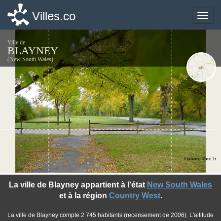
Villes.co
Villes.co
Toggle
Toggle
naviga
naviga
Ville de
BLAYNEY
(New South Wales)
©photo-libre.fr
La ville de Blayney appartient à l'état
New South Wales
et à la région
Country West
.
La ville de Blayney compte 2 745 habitants (recensement de 2006). L'altitude