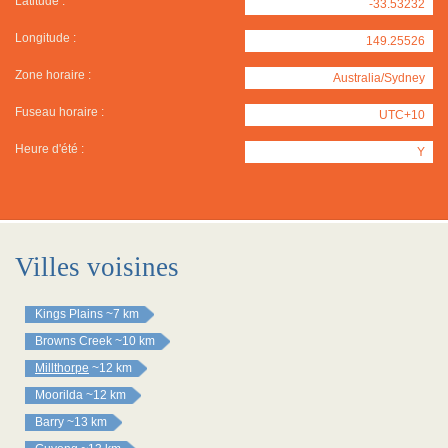
Latitude :
-33.53232
Longitude :
149.25526
Zone horaire :
Australia/Sydney
Fuseau horaire :
UTC+10
Heure d'été :
Y
Villes voisines
Kings Plains
~7 km
Browns Creek
~10 km
Millthorpe
~12 km
Moorilda
~12 km
Barry
~13 km