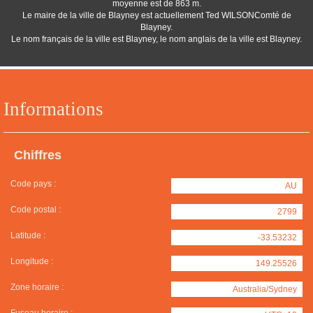
moyenne est de 863 m.
Le maire de la ville de Blayney est actuellement Ted WILSONComté de
Blayney.
Le nom français de la ville est Blayney, le nom anglais de la ville est Blayney.
Informations
Chiffres
Code pays :
AU
Code postal :
2799
Latitude :
-33.53232
Longitude :
149.25526
Zone horaire :
Australia/Sydney