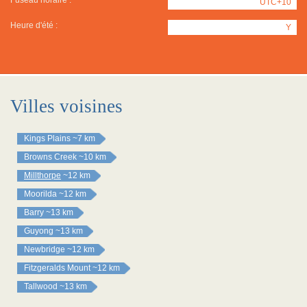
Fuseau horaire :
UTC+10
Heure d'été :
Y
Villes voisines
Kings Plains
~7 km
Browns Creek
~10 km
Millthorpe
~12 km
Moorilda
~12 km
Barry
~13 km
Guyong
~13 km
Newbridge
~12 km
Fitzgeralds Mount
~12 km
Tallwood
~13 km