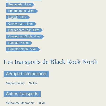
Beaumaris
~2 km
Sandringham
~3 km
Highett
~4 km
Cheltenham
~4 km
Cheltenham East
~4 km
Cheltenham North
~4 km
Hampton
~5 km
Hampton North
~5 km
Les transports de Black Rock North
Aéroport international
Melbourne Intl
~37 km
Autres transports
Melbourne Moorabbin
~8 km