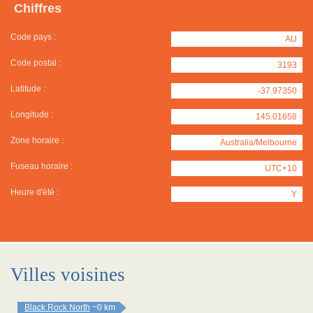
Chiffres
Code pays :
AU
Code postal :
3193
Latitude :
-37.97350
Longitude :
145.01658
Zone horaire :
Australia/Melbourne
Fuseau horaire :
UTC+10
Heure d'été :
Y
Villes voisines
Black Rock North
~0 km