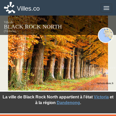
Villes.co
Villes.co
Toggle
Toggle
naviga
naviga
Ville de
BLACK ROCK NORTH
(Victoria)
©photo-libre.fr
La ville de Black Rock North appartient à l'état
Victoria
et
à la région
Dandenong
.