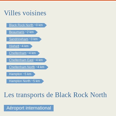
Villes voisines
Black Rock North
~0 km
Beaumaris
~2 km
Sandringham
~3 km
Highett
~4 km
Cheltenham
~4 km
Cheltenham East
~4 km
Cheltenham North
~4 km
Hampton
~5 km
Hampton North
~5 km
Les transports de Black Rock North
Aéroport international