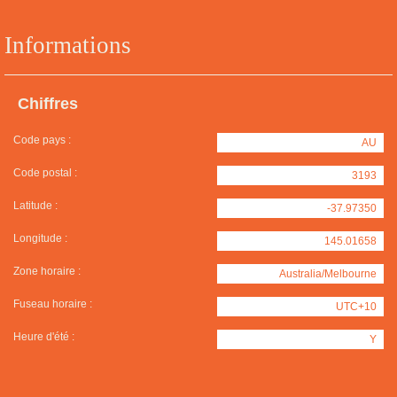
Informations
Chiffres
Code pays :
AU
Code postal :
3193
Latitude :
-37.97350
Longitude :
145.01658
Zone horaire :
Australia/Melbourne
Fuseau horaire :
UTC+10
Heure d'été :
Y