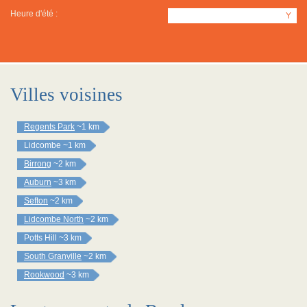
Heure d'été :
Y
Villes voisines
Regents Park
~1 km
Lidcombe
~1 km
Birrong
~2 km
Auburn
~3 km
Sefton
~2 km
Lidcombe North
~2 km
Potts Hill
~3 km
South Granville
~2 km
Rookwood
~3 km