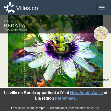
Villes.co
Villes.co
Toggle
Toggle
naviga
naviga
Ville de
BERALA
(New South Wales)
©photo-libre.fr
La ville de Berala appartient à l'état
New South Wales
et
à la région
Parramatta
.
La ville de Berala compte 7 889 habitants (recensement de 2006).