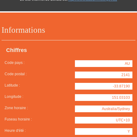
Informations
Chiffres
Code pays :
AU
Code postal :
2141
Latitude :
-33.87190
Longitude :
151.03103
Zone horaire :
Australia/Sydney
Fuseau horaire :
UTC+10
Heure d'été :
Y