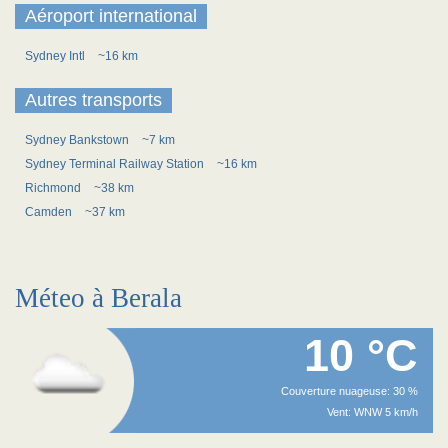
Aéroport international
Sydney Intl
~16 km
Autres transports
Sydney Bankstown
~7 km
Sydney Terminal Railway Station
~16 km
Richmond
~38 km
Camden
~37 km
Méteo à Berala
10 °C
Couverture nuageuse: 30 %
Vent: WNW 5 km/h