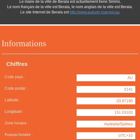
Le maire de la ville de Berala est actuellement Irene Simms.
Le nom français de la ville est Berala, le nom anglais de la ville est Berala.
Le site Internet de Berala est
http://www.auburn.nsw.gov.au
Informations
Chiffres
Code pays :
AU
Code postal :
2141
Latitude :
-33.87190
Longitude :
151.03103
Zone horaire :
Australia/Sydney
Fuseau horaire :
UTC+10