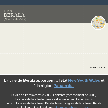
Ville de
BERALA
(New South Wales)
©photo-libre.fr
La ville de Berala appartient à l'état
New South Wales
et
à la région
Parramatta
.
La ville de Berala compte 7 889 habitants (recensement de 2006).
Le maire de la ville de Berala est actuellement Irene Simms.
Le nom français de la ville est Berala, le nom anglais de la ville est Berala.
Le site Internet de Berala est
http://www.auburn.nsw.gov.au