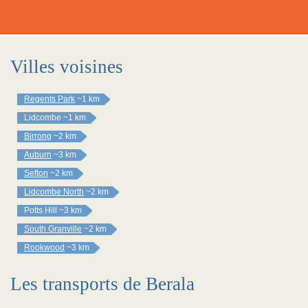
Villes voisines
Regents Park
~1 km
Lidcombe
~1 km
Birrong
~2 km
Auburn
~3 km
Sefton
~2 km
Lidcombe North
~2 km
Potts Hill
~3 km
South Granville
~2 km
Rookwood
~3 km
Les transports de Berala