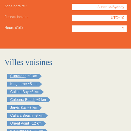
Zone horaire :
Australia/Sydney
Fuseau horaire :
UTC+10
Heure d'été :
Y
Villes voisines
Currarong
~3 km
Kinghorne
~5 km
Callala Bay
~8 km
Culburra Beach
~9 km
Jervis Bay
~8 km
Callala Beach
~9 km
Orient Point
~12 km