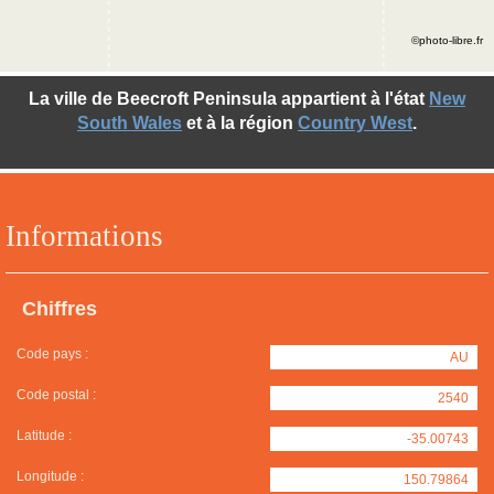
©photo-libre.fr
La ville de Beecroft Peninsula appartient à l'état
New
South Wales
et à la région
Country West
.
Informations
Chiffres
Code pays :
AU
Code postal :
2540
Latitude :
-35.00743
Longitude :
150.79864