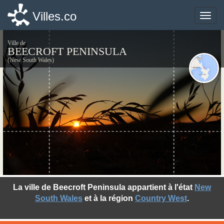
Villes.co
Villes.co
Toggle
Toggle
naviga
naviga
Ville de
BEECROFT PENINSULA
(New South Wales)
©photo-libre.fr
La ville de Beecroft Peninsula appartient à l'état
New
South Wales
et à la région
Country West
.