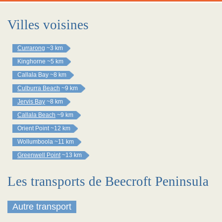
Villes voisines
Currarong
~3 km
Kinghorne
~5 km
Callala Bay
~8 km
Culburra Beach
~9 km
Jervis Bay
~8 km
Callala Beach
~9 km
Orient Point
~12 km
Wollumboola
~11 km
Greenwell Point
~13 km
Les transports de Beecroft Peninsula
Autre transport