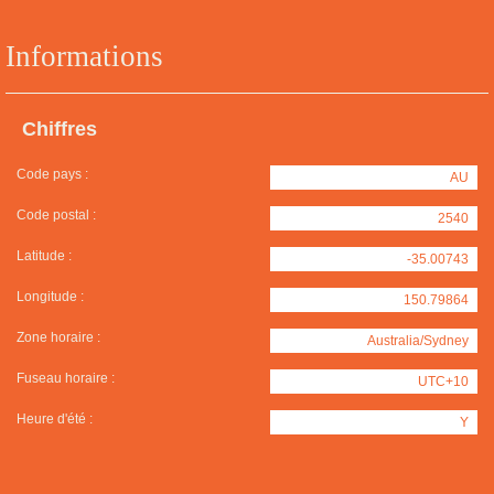
Informations
Chiffres
Code pays :
AU
Code postal :
2540
Latitude :
-35.00743
Longitude :
150.79864
Zone horaire :
Australia/Sydney
Fuseau horaire :
UTC+10
Heure d'été :
Y