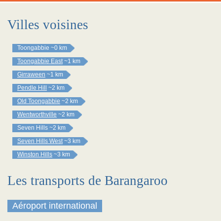
Villes voisines
Toongabbie
~0 km
Toongabbie East
~1 km
Girraween
~1 km
Pendle Hill
~2 km
Old Toongabbie
~2 km
Wentworthville
~2 km
Seven Hills
~2 km
Seven Hills West
~3 km
Winston Hills
~3 km
Les transports de Barangaroo
Aéroport international