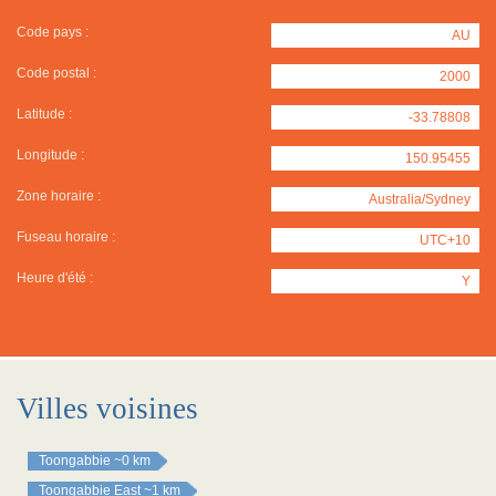
Code pays :
AU
Code postal :
2000
Latitude :
-33.78808
Longitude :
150.95455
Zone horaire :
Australia/Sydney
Fuseau horaire :
UTC+10
Heure d'été :
Y
Villes voisines
Toongabbie
~0 km
Toongabbie East
~1 km