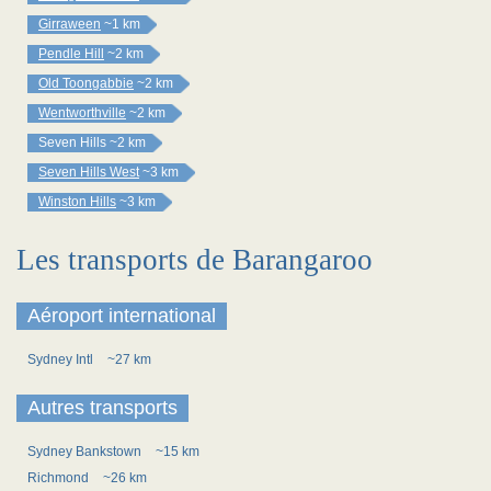
Girraween
~1 km
Pendle Hill
~2 km
Old Toongabbie
~2 km
Wentworthville
~2 km
Seven Hills
~2 km
Seven Hills West
~3 km
Winston Hills
~3 km
Les transports de Barangaroo
Aéroport international
Sydney Intl
~27 km
Autres transports
Sydney Bankstown
~15 km
Richmond
~26 km