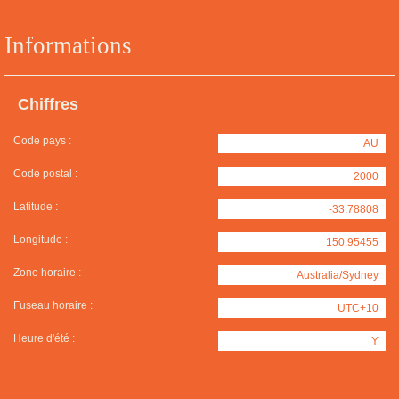
Informations
Chiffres
Code pays :
AU
Code postal :
2000
Latitude :
-33.78808
Longitude :
150.95455
Zone horaire :
Australia/Sydney
Fuseau horaire :
UTC+10
Heure d'été :
Y