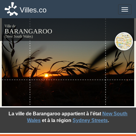
Villes.co
Villes.co
Toggle
Toggle
naviga
naviga
Ville de
BARANGAROO
(New South Wales)
©photo-libre.fr
La ville de Barangaroo appartient à l'état
New South
Wales
et à la région
Sydney Streets
.