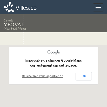
Villes.co
Villes.co
Toggle
Toggle
naviga
naviga
Carte de
YEOVAL
(New South Wales)
Impossible de charger Google Maps
Impossible de charger Google Maps
correctement sur cette page.
correctement sur cette page.
OK
OK
Ce site Web vous appartient ?
Ce site Web vous appartient ?