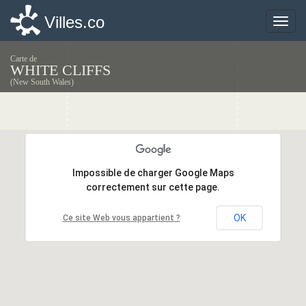
Villes.co
Villes.co
Toggle
Toggle
naviga
naviga
Carte de
WHITE CLIFFS
(New South Wales)
Impossible de charger Google Maps
Impossible de charger Google Maps
correctement sur cette page.
correctement sur cette page.
OK
OK
Ce site Web vous appartient ?
Ce site Web vous appartient ?