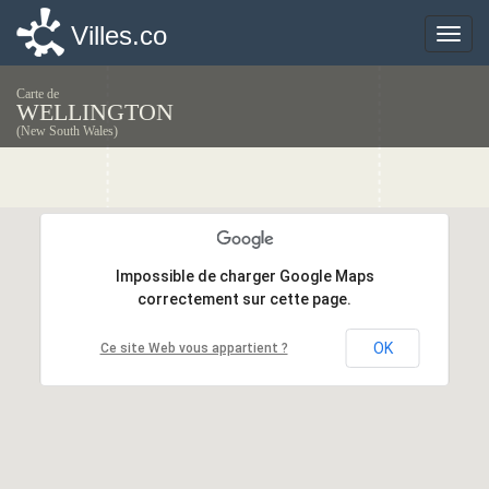
Villes.co
Villes.co
Toggle
Toggle
naviga
naviga
Carte de
WELLINGTON
(New South Wales)
Impossible de charger Google Maps
Impossible de charger Google Maps
correctement sur cette page.
correctement sur cette page.
OK
OK
Ce site Web vous appartient ?
Ce site Web vous appartient ?