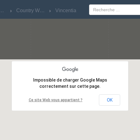
w South Wales
w South Wales
Country West
Country West
Vincentia
Vincentia
Impossible de charger Google Maps
Impossible de charger Google Maps
correctement sur cette page.
correctement sur cette page.
OK
OK
Ce site Web vous appartient ?
Ce site Web vous appartient ?