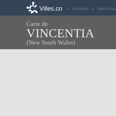
Villes.co
Villes.co
Australie
Australie
Ne
Ne
Carte de
VINCENTIA
(New South Wales)