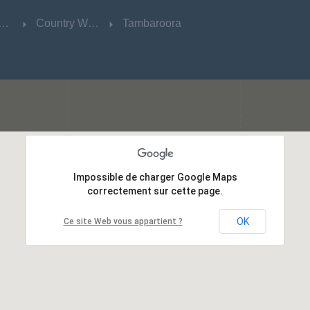
w South Wales
w South Wales
Country West
Country West
Tambaroora
Tambaroora
Impossible de charger Google Maps
Impossible de charger Google Maps
correctement sur cette page.
correctement sur cette page.
OK
OK
Ce site Web vous appartient ?
Ce site Web vous appartient ?