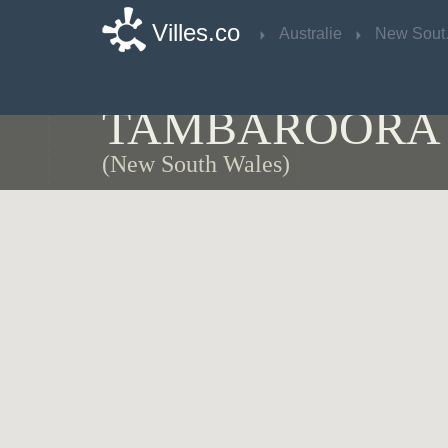
Villes.co
Villes.co
Australie
Australie
Ne
Ne
Carte de
TAMBAROORA
(New South Wales)