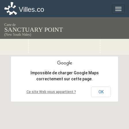
Villes.co
Villes.co
Toggle
Toggle
naviga
naviga
Carte de
SANCTUARY POINT
(New South Wales)
Impossible de charger Google Maps
Impossible de charger Google Maps
correctement sur cette page.
correctement sur cette page.
OK
OK
Ce site Web vous appartient ?
Ce site Web vous appartient ?