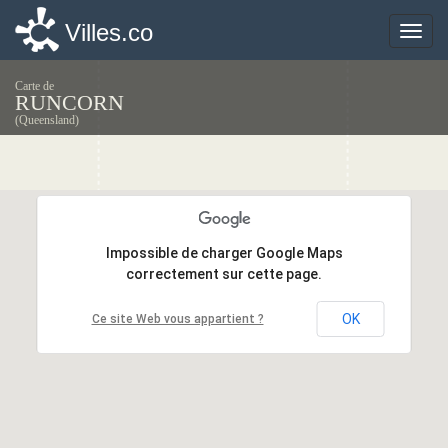
Villes.co
Villes.co
Toggle
Toggle
naviga
naviga
Carte de
RUNCORN
(Queensland)
Impossible de charger Google Maps
Impossible de charger Google Maps
correctement sur cette page.
correctement sur cette page.
OK
OK
Ce site Web vous appartient ?
Ce site Web vous appartient ?