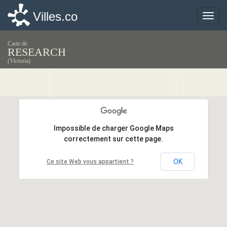
Villes.co
Villes.co
Toggle
Toggle
naviga
naviga
Carte de
RESEARCH
(Victoria)
Impossible de charger Google Maps
Impossible de charger Google Maps
correctement sur cette page.
correctement sur cette page.
OK
OK
Ce site Web vous appartient ?
Ce site Web vous appartient ?