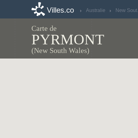
Villes.co
Villes.co
Australie
Australie
Ne
Ne
Carte de
PYRMONT
(New South Wales)