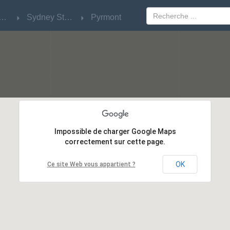
w South Wales
w South Wales
Sydney Streets
Sydney Streets
Pyrmont
Pyrmont
Impossible de charger Google Maps
Impossible de charger Google Maps
correctement sur cette page.
correctement sur cette page.
OK
OK
Ce site Web vous appartient ?
Ce site Web vous appartient ?