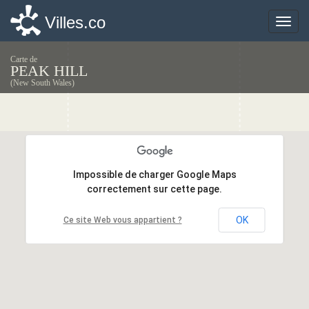
Villes.co
Villes.co
Toggle
Toggle
naviga
naviga
Carte de
PEAK HILL
(New South Wales)
Impossible de charger Google Maps
Impossible de charger Google Maps
correctement sur cette page.
correctement sur cette page.
OK
OK
Ce site Web vous appartient ?
Ce site Web vous appartient ?