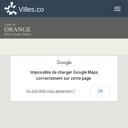
Villes.co
Villes.co
Toggle
Toggle
naviga
naviga
Carte de
ORANGE
(New South Wales)
Impossible de charger Google Maps
Impossible de charger Google Maps
correctement sur cette page.
correctement sur cette page.
OK
OK
Ce site Web vous appartient ?
Ce site Web vous appartient ?