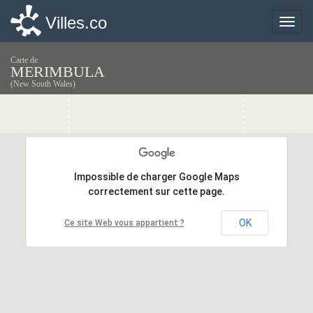
Villes.co
Villes.co
Toggle
Toggle
naviga
naviga
Carte de
MERIMBULA
(New South Wales)
Impossible de charger Google Maps
Impossible de charger Google Maps
correctement sur cette page.
correctement sur cette page.
OK
OK
Ce site Web vous appartient ?
Ce site Web vous appartient ?