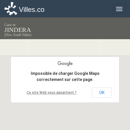
Villes.co
Villes.co
Toggle
Toggle
naviga
naviga
Carte de
JINDERA
(New South Wales)
Impossible de charger Google Maps
Impossible de charger Google Maps
correctement sur cette page.
correctement sur cette page.
OK
OK
Ce site Web vous appartient ?
Ce site Web vous appartient ?