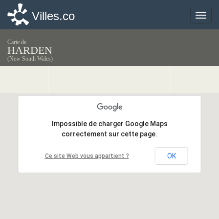
Villes.co
Villes.co
Toggle
Toggle
naviga
naviga
Carte de
HARDEN
(New South Wales)
Impossible de charger Google Maps
Impossible de charger Google Maps
correctement sur cette page.
correctement sur cette page.
OK
OK
Ce site Web vous appartient ?
Ce site Web vous appartient ?