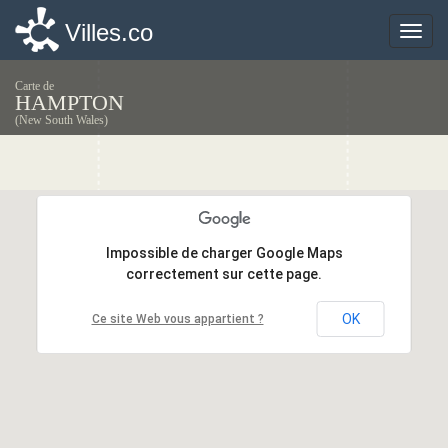
Villes.co
Villes.co
Toggle
Toggle
naviga
naviga
Carte de
HAMPTON
(New South Wales)
Impossible de charger Google Maps
Impossible de charger Google Maps
correctement sur cette page.
correctement sur cette page.
OK
OK
Ce site Web vous appartient ?
Ce site Web vous appartient ?