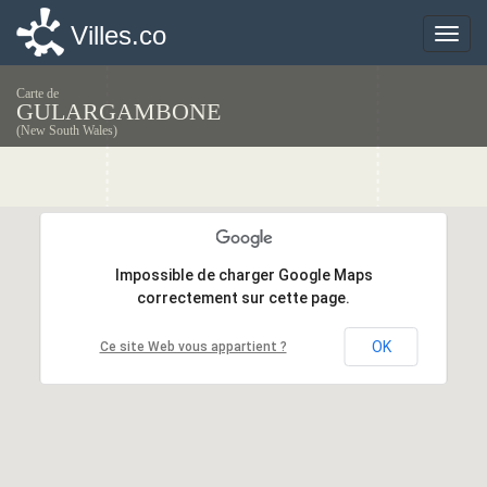
Villes.co
Villes.co
Toggle
Toggle
naviga
naviga
Carte de
GULARGAMBONE
(New South Wales)
Impossible de charger Google Maps
Impossible de charger Google Maps
correctement sur cette page.
correctement sur cette page.
OK
OK
Ce site Web vous appartient ?
Ce site Web vous appartient ?