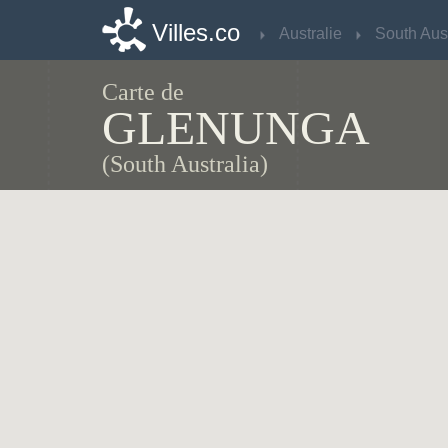
Villes.co
Villes.co
Australie
Australie
Carte de
GLENUNGA
(South Australia)