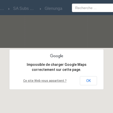
South Australia
South Australia
SA Subs Near 1
SA Subs Near 1
Glenunga
Glenunga
Impossible de charger Google Maps
Impossible de charger Google Maps
correctement sur cette page.
correctement sur cette page.
OK
OK
Ce site Web vous appartient ?
Ce site Web vous appartient ?