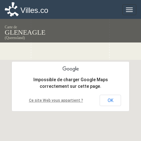
Villes.co
Villes.co
Toggle
Toggle
naviga
naviga
Carte de
GLENEAGLE
(Queensland)
Impossible de charger Google Maps
Impossible de charger Google Maps
correctement sur cette page.
correctement sur cette page.
OK
OK
Ce site Web vous appartient ?
Ce site Web vous appartient ?