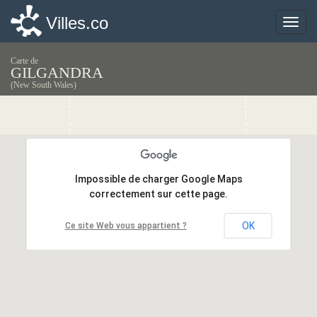
Villes.co
Villes.co
Toggle
Toggle
naviga
naviga
Carte de
GILGANDRA
(New South Wales)
Impossible de charger Google Maps
Impossible de charger Google Maps
correctement sur cette page.
correctement sur cette page.
OK
OK
Ce site Web vous appartient ?
Ce site Web vous appartient ?