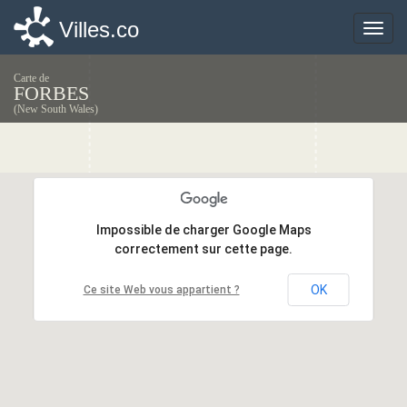
Villes.co
Villes.co
Toggle
Toggle
naviga
naviga
Carte de
FORBES
(New South Wales)
Impossible de charger Google Maps
Impossible de charger Google Maps
correctement sur cette page.
correctement sur cette page.
OK
OK
Ce site Web vous appartient ?
Ce site Web vous appartient ?