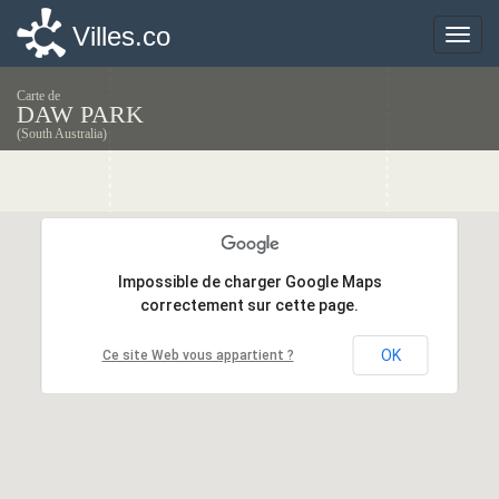
Villes.co
Villes.co
Toggle
Toggle
naviga
naviga
Carte de
DAW PARK
(South Australia)
Impossible de charger Google Maps
Impossible de charger Google Maps
correctement sur cette page.
correctement sur cette page.
OK
OK
Ce site Web vous appartient ?
Ce site Web vous appartient ?