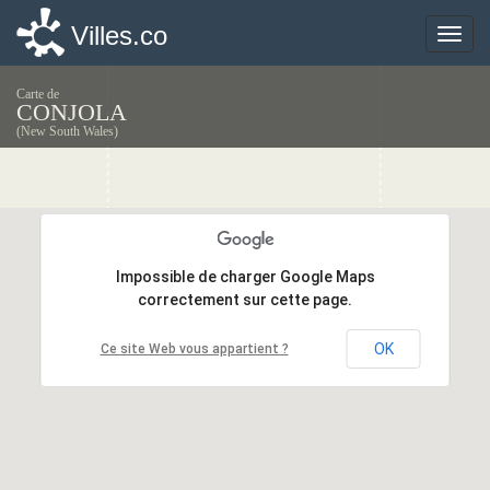
Villes.co
Villes.co
Toggle
Toggle
naviga
naviga
Carte de
CONJOLA
(New South Wales)
Impossible de charger Google Maps
Impossible de charger Google Maps
correctement sur cette page.
correctement sur cette page.
OK
OK
Ce site Web vous appartient ?
Ce site Web vous appartient ?