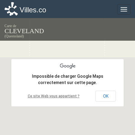
Villes.co
Villes.co
Toggle
Toggle
naviga
naviga
Carte de
CLEVELAND
(Queensland)
Impossible de charger Google Maps
Impossible de charger Google Maps
correctement sur cette page.
correctement sur cette page.
OK
OK
Ce site Web vous appartient ?
Ce site Web vous appartient ?