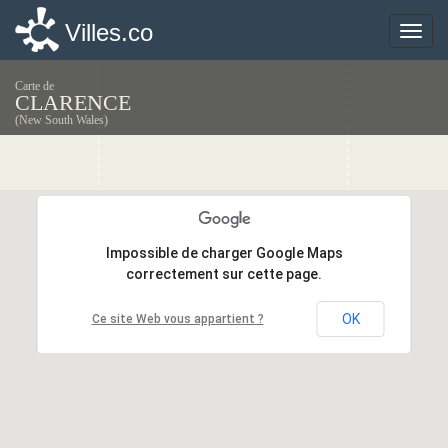
Villes.co
Villes.co
Toggle
Toggle
naviga
naviga
Carte de
CLARENCE
(New South Wales)
Impossible de charger Google Maps
Impossible de charger Google Maps
correctement sur cette page.
correctement sur cette page.
OK
OK
Ce site Web vous appartient ?
Ce site Web vous appartient ?