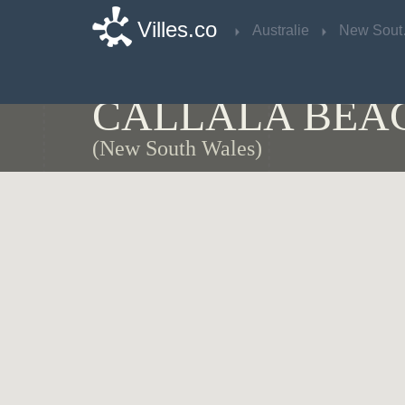
Villes.co
Villes.co
Australie
Australie
Ne
Ne
Carte de
CALLALA BEA
(New South Wales)