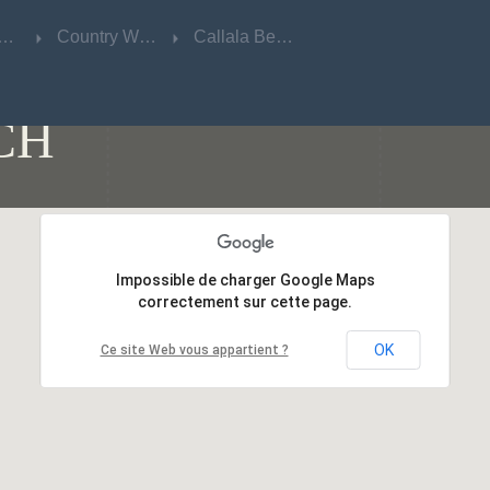
w South Wales
w South Wales
Country West
Country West
Callala Beach
Callala Beach
CH
Impossible de charger Google Maps
Impossible de charger Google Maps
correctement sur cette page.
correctement sur cette page.
OK
OK
Ce site Web vous appartient ?
Ce site Web vous appartient ?