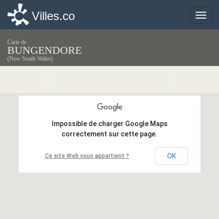
Villes.co
Villes.co
Toggle
Toggle
naviga
naviga
Carte de
BUNGENDORE
(New South Wales)
Impossible de charger Google Maps
Impossible de charger Google Maps
correctement sur cette page.
correctement sur cette page.
OK
OK
Ce site Web vous appartient ?
Ce site Web vous appartient ?