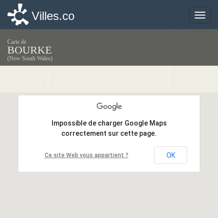
Villes.co
Villes.co
Toggle
Toggle
naviga
naviga
Carte de
BOURKE
(New South Wales)
Impossible de charger Google Maps
Impossible de charger Google Maps
correctement sur cette page.
correctement sur cette page.
OK
OK
Ce site Web vous appartient ?
Ce site Web vous appartient ?