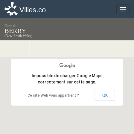
Villes.co
Villes.co
Toggle
Toggle
naviga
naviga
Carte de
BERRY
(New South Wales)
Impossible de charger Google Maps
Impossible de charger Google Maps
correctement sur cette page.
correctement sur cette page.
OK
OK
Ce site Web vous appartient ?
Ce site Web vous appartient ?