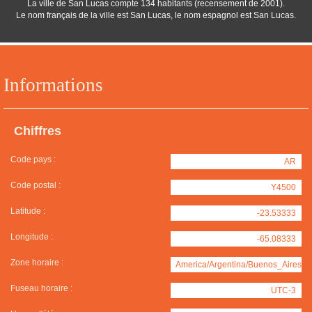
La ville de San Lucas compte 134 habitants (recensement de 2001).
Le nom français de la ville est San Lucas, le nom espagnol est San Lucas.
Informations
Chiffres
Code pays :
AR
Code postal :
Y4500
Latitude :
-23.53333
Longitude :
-65.08333
Zone horaire :
America/Argentina/Buenos_Aires
Fuseau horaire :
UTC-3