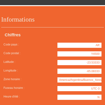
Informations
Chiffres
Code pays :
AR
Code postal :
Y4500
Latitude :
-23.53333
Longitude :
-65.08333
Zone horaire :
America/Argentina/Buenos_Aires
Fuseau horaire :
UTC-3
Heure d'été :
N