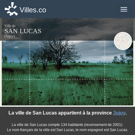
Villes.co
Villes.co
Toggle
Toggle
naviga
naviga
Ville de
SAN LUCAS
(Jujuy)
©photo-libre.fr
La ville de San Lucas appartient à la province
Jujuy
.
La ville de San Lucas compte 134 habitants (recensement de 2001).
Le nom français de la ville est San Lucas, le nom espagnol est San Lucas.