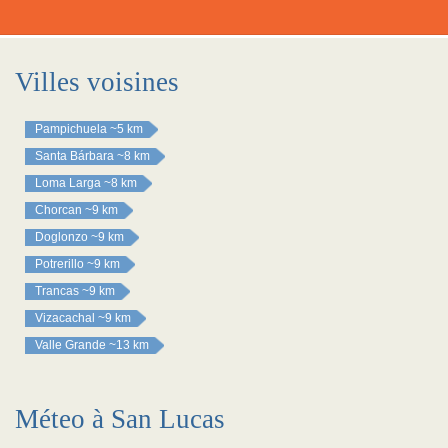
Villes voisines
Pampichuela
~5 km
Santa Bárbara
~8 km
Loma Larga
~8 km
Chorcan
~9 km
Doglonzo
~9 km
Potrerillo
~9 km
Trancas
~9 km
Vizacachal
~9 km
Valle Grande
~13 km
Méteo à San Lucas