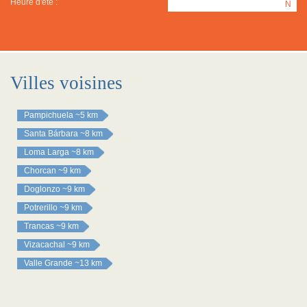
Heure d'été :
N
Villes voisines
Pampichuela
~5 km
Santa Bárbara
~8 km
Loma Larga
~8 km
Chorcan
~9 km
Doglonzo
~9 km
Potrerillo
~9 km
Trancas
~9 km
Vizacachal
~9 km
Valle Grande
~13 km