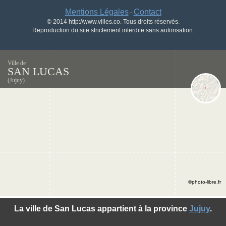
Mentions Légales
Contact
-
© 2014 http://www.villes.co. Tous droits réservés.
Reproduction du site strictement interdite sans autorisation.
Ville de
SAN LUCAS
(Jujuy)
©photo-libre.fr
La ville de San Lucas appartient à la province
Jujuy
.