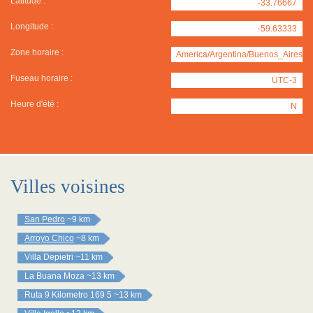
Latitude :
-33.76667
Longitude :
-59.63333
Zone horaire :
America/Argentina/Buenos_Aires
Fuseau horaire :
UTC-3
Heure d'été :
N
Villes voisines
San Pedro
~9 km
Arroyo Chico
~8 km
Villa Depietri
~11 km
La Buana Moza
~13 km
Ruta 9 Kilometro 169 5
~13 km