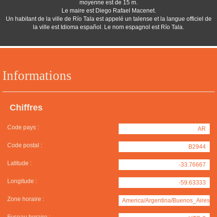
moyenne est de 15 m.
Le maire est Diego Rafael Macenet.
Un habitant de la ville de Río Tala est appelé un talense et la langue officiel de
la ville est Idioma español. Le nom espagnol est Río Tala.
Informations
Chiffres
Code pays :
AR
Code postal :
B2944
Latitude :
-33.76667
Longitude :
-59.63333
Zone horaire :
America/Argentina/Buenos_Aires