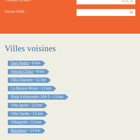
Fuseau horaire :
UTC-3
Heure d'été :
N
Villes voisines
San Pedro
~9 km
Arroyo Chico
~8 km
Villa Depietri
~11 km
La Buana Moza
~13 km
Ruta 9 Kilometro 169 5
~13 km
Villa Igollo
~13 km
Villa Sarita
~13 km
Villaigrillo
~13 km
Baradero
~14 km