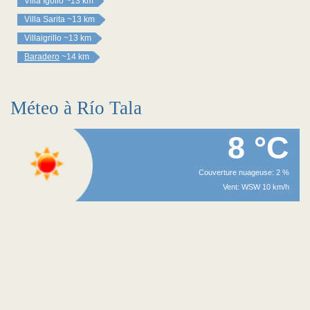
Villa Igollo
~13 km
Villa Sarita
~13 km
Villaigrillo
~13 km
Baradero
~14 km
Méteo à Río Tala
8 °C
Couverture nuageuse: 2 %
Vent: WSW 10 km/h