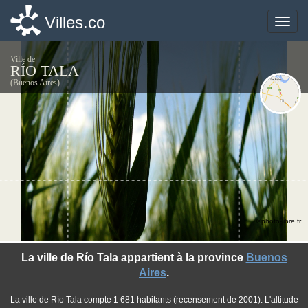
Villes.co
Villes.co
Toggle
Toggle
naviga
naviga
Ville de
RÍO TALA
(Buenos Aires)
©photo-libre.fr
La ville de Río Tala appartient à la province
Buenos
Aires
.
La ville de Río Tala compte 1 681 habitants (recensement de 2001). L'altitude