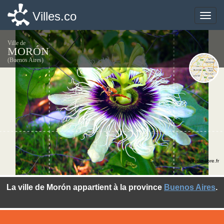
Villes.co
Villes.co
Toggle
Toggle
naviga
naviga
Ville de
MORÓN
(Buenos Aires)
©photo-libre.fr
La ville de Morón appartient à la province
Buenos Aires
.