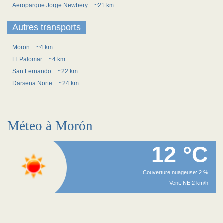
Aeroparque Jorge Newbery
~21 km
Autres transports
Moron
~4 km
El Palomar
~4 km
San Fernando
~22 km
Darsena Norte
~24 km
Méteo à Morón
12 °C
Couverture nuageuse: 2 %
Vent: NE 2 km/h