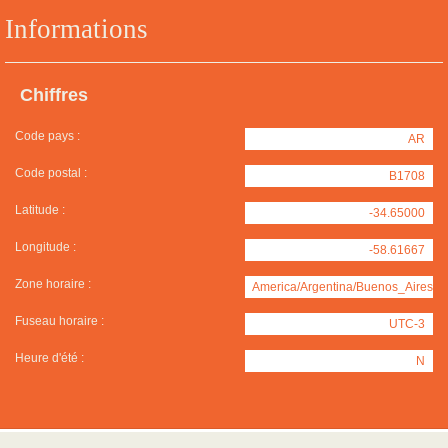
Informations
Chiffres
Code pays :
AR
Code postal :
B1708
Latitude :
-34.65000
Longitude :
-58.61667
Zone horaire :
America/Argentina/Buenos_Aires
Fuseau horaire :
UTC-3
Heure d'été :
N