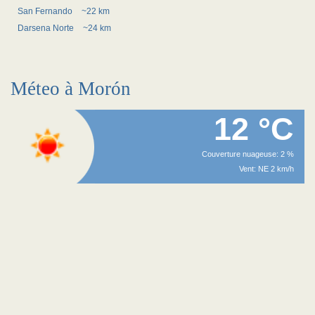
San Fernando
~22 km
Darsena Norte
~24 km
Méteo à Morón
12 °C
Couverture nuageuse: 2 %
Vent: NE 2 km/h