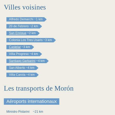
Villes voisines
Alfredo Demarchi
~1 km
20 de Febrero
~2 km
San Enrique
~2 km
Colonia Los Tres Usaris
~3 km
Castelar
~3 km
Villa Progreso
~4 km
Santiago Garbarini
~4 km
San Alberto
~4 km
Villa Carola
~4 km
Les transports de Morón
Aéroports internationaux
Ministro Pistarini
~21 km