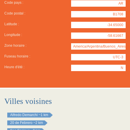
Code pays :
AR
Code postal :
B1708
Latitude :
-34.65000
Longitude :
-58.61667
Zone horaire :
America/Argentina/Buenos_Aires
Fuseau horaire :
UTC-3
Heure d'été :
N
Villes voisines
Alfredo Demarchi
~1 km
20 de Febrero
~2 km