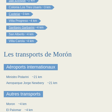
San Enrique
~2 km
Colonia Los Tres Usaris
~3 km
Castelar
~3 km
Villa Progreso
~4 km
Santiago Garbarini
~4 km
San Alberto
~4 km
Villa Carola
~4 km
Les transports de Morón
Aéroports internationaux
Ministro Pistarini
~21 km
Aeroparque Jorge Newbery
~21 km
Autres transports
Moron
~4 km
El Palomar
~4 km