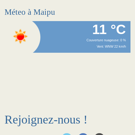
Méteo à Maipu
11 °C
Couverture nuageuse: 0 %
Vent: WNW 22 km/h
Rejoignez-nous !