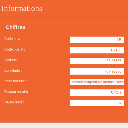
Informations
Chiffres
Code pays :
AR
Code postal :
B7160
Latitude :
-36.86667
Longitude :
-57.90000
Zone horaire :
America/Argentina/Buenos_Aires
Fuseau horaire :
UTC-3
Heure d'été :
N