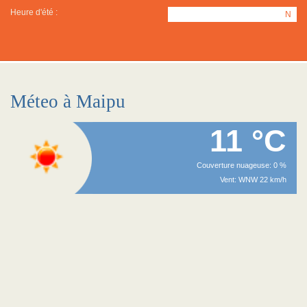
Heure d'été :
N
Méteo à Maipu
11 °C
Couverture nuageuse: 0 %
Vent: WNW 22 km/h