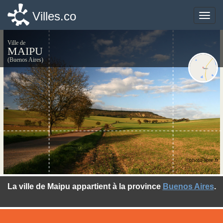
Villes.co
Villes.co
Toggle
Toggle
naviga
naviga
Ville de
MAIPU
(Buenos Aires)
©photo-libre.fr
La ville de Maipu appartient à la province
Buenos Aires
.