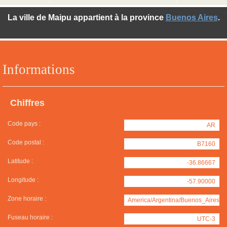
La ville de Maipu appartient à la province
Buenos Aires
.
Informations
Chiffres
Code pays :
AR
Code postal :
B7160
Latitude :
-36.86667
Longitude :
-57.90000
Zone horaire :
America/Argentina/Buenos_Aires
Fuseau horaire :
UTC-3