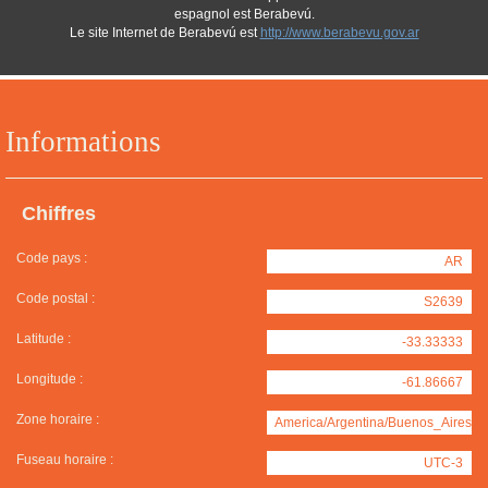
espagnol est Berabevú.
Le site Internet de Berabevú est
http://www.berabevu.gov.ar
Informations
Chiffres
Code pays :
AR
Code postal :
S2639
Latitude :
-33.33333
Longitude :
-61.86667
Zone horaire :
America/Argentina/Buenos_Aires
Fuseau horaire :
UTC-3