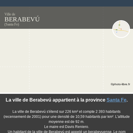
Ville de
BERABEVÚ
(Santa Fe)
©photo-libre.fr
La ville de Berabevú appartient à la province
Santa Fe
.
La ville de Berabevú s'étend sur 226 km² et compte 2 393 habitants
(recensement de 2001) pour une densité de 10,59 habitants par km². L'altitude
moyenne est de 92 m.
Le maire est Davis Reniero.
Un habitant de la ville de Berabevú est appelé un berabevuense. Le nom