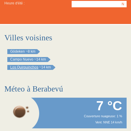
Heure d'été :
N
Villes voisines
Gödeken
~8 km
Campo Nuevo
~14 km
Los Quirquinchos
~14 km
Méteo à Berabevú
7 °C
Couverture nuageuse: 1 %
Vent: NNE 14 km/h