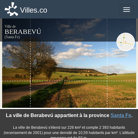
Villes.co
Villes.co
Toggle
Toggle
naviga
naviga
Ville de
BERABEVÚ
(Santa Fe)
©photo-libre.fr
La ville de Berabevú appartient à la province
Santa Fe
.
La ville de Berabevú s'étend sur 226 km² et compte 2 393 habitants
(recensement de 2001) pour une densité de 10,59 habitants par km². L'altitude