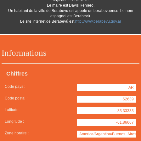
moyenne est de 92 m.
Le maire est Davis Reniero.
Un habitant de la ville de Berabevú est appelé un berabevuense. Le nom
espagnol est Berabevú.
Le site Internet de Berabevú est
http://www.berabevu.gov.ar
Informations
Chiffres
Code pays :
AR
Code postal :
S2639
Latitude :
-33.33333
Longitude :
-61.86667
Zone horaire :
America/Argentina/Buenos_Aires