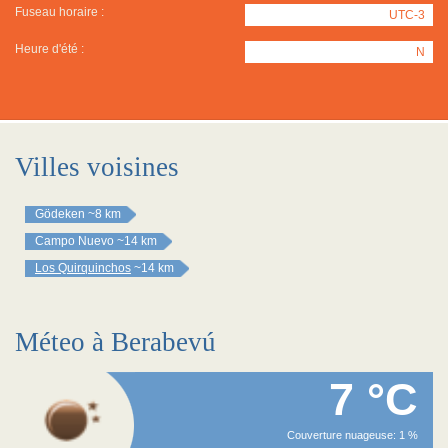
Fuseau horaire :
UTC-3
Heure d'été :
N
Villes voisines
Gödeken
~8 km
Campo Nuevo
~14 km
Los Quirquinchos
~14 km
Méteo à Berabevú
7 °C
Couverture nuageuse: 1 %